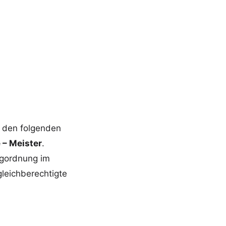
n den folgenden
e – Meister
.
angordnung im
gleichberechtigte