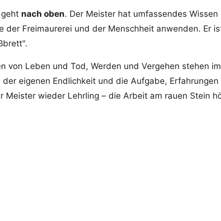
g geht
nach oben
. Der Meister hat umfassendes Wisse
e der Freimaurerei und der Menschheit anwenden. Er is
brett".
en von Leben und Tod, Werden und Vergehen stehen im 
 der eigenen Endlichkeit und die Aufgabe, Erfahrungen
r Meister wieder Lehrling – die Arbeit am rauen Stein hö
lossene System der Großen Lan
sgrade sind in der GLLFvD kein Endpunkt, sondern der 
ehrgebäudes. Insgesamt umfasst das System zehn Erke
lungen: