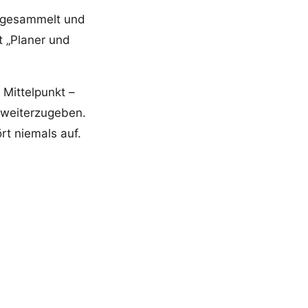
n gesammelt und
t „Planer und
Mittelpunkt –
 weiterzugeben.
rt niemals auf.
desloge
Anfang eines
nntnisstufen in