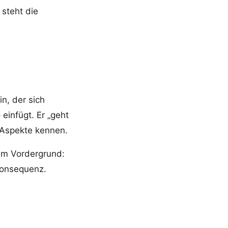
 steht die
in, der sich
infügt. Er „geht
 Aspekte kennen.
 im Vordergrund:
Konsequenz.