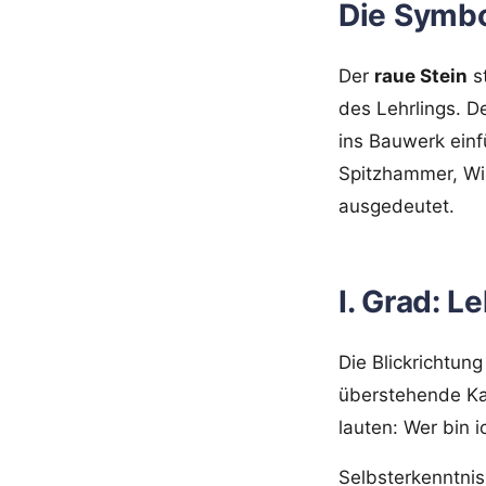
Die Symbo
Der
raue Stein
st
des Lehrlings. D
ins Bauwerk einf
Spitzhammer, Win
ausgedeutet.
I. Grad: L
Die Blickrichtun
überstehende Ka
lauten: Wer bin i
Selbsterkenntnis 