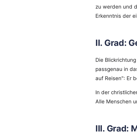
zu werden und de
Erkenntnis der e
II. Grad: 
Die Blickrichtun
passgenau in da
auf Reisen": Er 
In der christlic
Alle Menschen u
III. Grad: