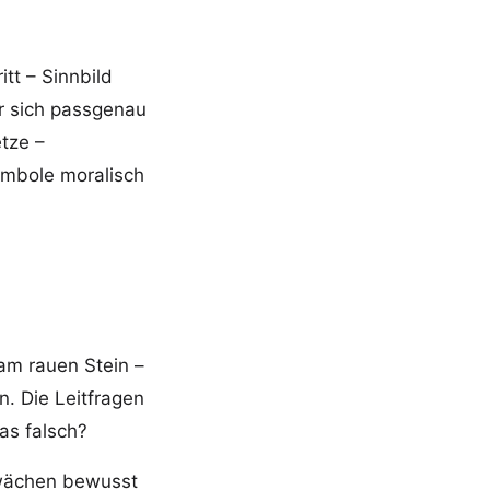
tt – Sinnbild
r sich passgenau
tze –
ymbole moralisch
 am rauen Stein –
. Die Leitfragen
as falsch?
chwächen bewusst