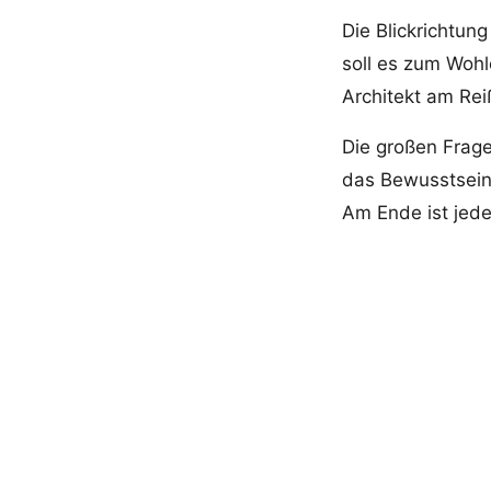
Die Blickrichtun
soll es zum Wohl
Architekt am Reiß
Die großen Frag
das Bewusstsein
Am Ende ist jede
Das gesch
Die drei Johanni
geschlossenen L
drei Ordensabtei